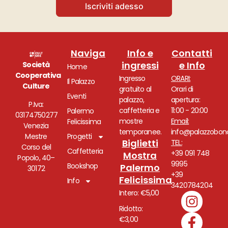
Iscriviti adesso
Naviga
Info e
Contatti
ingressi
e Info
Società
Home
Cooperativa
Ingresso
ORARI:
Il Palazzo
Culture
gratuito al
Orari di
Eventi
palazzo,
apertura:
P.Iva:
caffetteria e
11:00 - 20:00
Palermo
03174750277
mostre
Email:
Felicissima
Venezia
temporanee.
info@palazzobono
Mestre
Progetti
Biglietti
TEL:
Corso del
Caffetteria
+39 091 748
Mostra
Popolo, 40–
9995
Bookshop
Palermo
30172
+39
Felicissima
Info
3420784204
Intero: €5,00
Ridotto:
€3,00