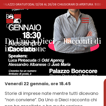
O PALAZZO GRATUITO
DAL 12/08 AL 26/08 CHIUSI
ORARI DI APERTURA: 11:00 - 2
Da Uno a Dieci – Racconti di
innovazione
Venerdì 22 gennaio, ore 18.45
Storie di imprese nate mentre tutti dicevano
“non conviene”. Da Uno a Dieci racconta chi
1ª
EDIZIONE