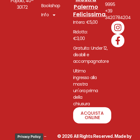
Popolo, 40–
9995
Bookshop
Palermo
30172
+39
Felicissima
Info
3420784204
Intero: €5,00
Ridotto:
€3,00
Gratuito: Under 12,
disabili e
accompagnatore
Ultimo
ingresso alla
mostra
un'ora prima
della
chiusura
ACQUISTA
ONLINE
–
© 2026 All Rights Reserved. Made by
Privacy Policy