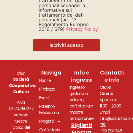
trattamento dei dati
personali secondo la
Informativa sul
trattamento dei dati
personali (art. 13
Regolamento Europeo
2016 / 679)
Privacy Policy
Iscriviti adesso
Naviga
Info e
Contatti
ingressi
e Info
Società
Home
Cooperativa
Ingresso
ORARI:
Il Palazzo
Culture
gratuito al
Orari di
Eventi
palazzo,
apertura:
P.Iva:
caffetteria e
11:00 - 20:00
Palermo
03174750277
mostre
Email:
Felicissima
Venezia
temporanee.
info@palazzobono
Mestre
Progetti
Biglietti
TEL:
Corso del
Caffetteria
+39 091 748
Mostra