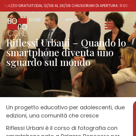
 PALAZZO GRATUITO
DAL 12/08 AL 26/08 CHIUSI
ORARI DI APERTURA: 11:00 - 20
Riflessi Urbani – Quando lo
smartphone diventa uno
sguardo sul mondo
Un progetto educativo per adolescenti, due
edizioni, una comunità che cresce
Riflessi Urbani è il corso di fotografia con
1ª
EDIZIONE