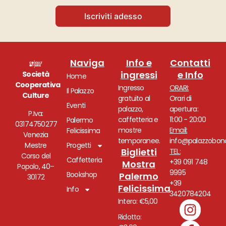
Iscriviti adesso
Naviga
Info e
Contatti
ingressi
e Info
Società
Home
Cooperativa
Ingresso
ORARI:
Il Palazzo
Culture
gratuito al
Orari di
Eventi
palazzo,
apertura:
P.Iva:
caffetteria e
11:00 - 20:00
Palermo
03174750277
mostre
Email:
Felicissima
Venezia
temporanee.
info@palazzobono
Mestre
Progetti
Biglietti
TEL:
Corso del
Caffetteria
+39 091 748
Mostra
Popolo, 40–
9995
Bookshop
Palermo
30172
+39
Felicissima
Info
3420784204
Intero: €5,00
Ridotto: