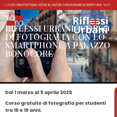
 PALAZZO GRATUITO
DAL 12/08 AL 26/08 CHIUSI
ORARI DI APERTURA: 11:00 - 2
RIFLESSI URBANI | CORSO
DI FOTOGRAFIA CON LO
SMARTPHONE A PALAZZO
BONOCORE
Dal 1 marzo al 5 aprile 2025
Corso gratuito di fotografia per studenti
tra 16 e 19 anni.
1ª
EDIZIONE