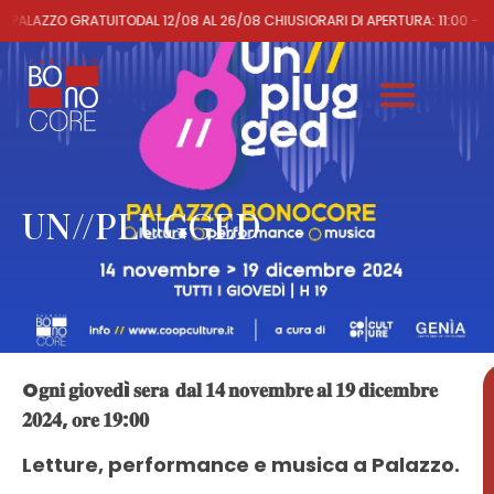
 PALAZZO GRATUITO
DAL 12/08 AL 26/08 CHIUSI
ORARI DI APERTURA: 11:00 - 2
UN//PLUGGED
O𝐠𝐧𝐢 𝐠𝐢𝐨𝐯𝐞𝐝ì 𝐬𝐞𝐫𝐚 𝐝𝐚𝐥 𝟏𝟒 𝐧𝐨𝐯𝐞𝐦𝐛𝐫𝐞 𝐚𝐥 𝟏𝟗 𝐝𝐢𝐜𝐞𝐦𝐛𝐫𝐞
𝟐𝟎𝟐𝟒, 𝐨𝐫𝐞 𝟏𝟗:𝟎𝟎
Letture, performance e musica a Palazzo.
1ª
EDIZIONE