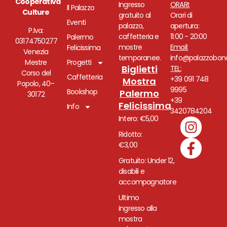
Cooperativa
Ingresso
ORARI:
Il Palazzo
Culture
gratuito al
Orari di
Eventi
palazzo,
apertura:
P.Iva:
caffetteria e
11:00 - 20:00
Palermo
03174750277
mostre
Email:
Felicissima
Venezia
temporanee.
info@palazzobono
Mestre
Progetti
Biglietti
TEL:
Corso del
Caffetteria
+39 091 748
Mostra
Popolo, 40–
9995
Bookshop
Palermo
30172
+39
Felicissima
Info
3420784204
Intero: €5,00
Ridotto:
€3,00
Gratuito: Under 12,
disabili e
accompagnatore
Ultimo
ingresso alla
mostra