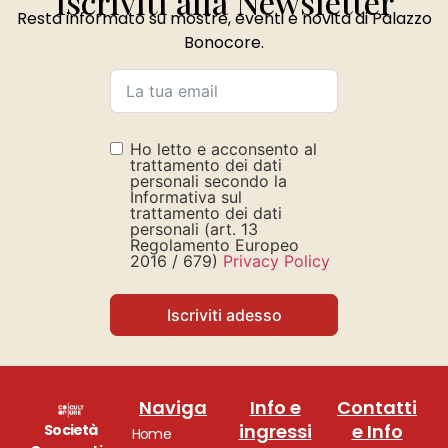
Iscriviti alla Newsletter
Resta informato su mostre, eventi e novità di Palazzo
Bonocore.
Ho letto e acconsento al
trattamento dei dati
personali secondo la
Informativa sul
trattamento dei dati
personali (art. 13
Regolamento Europeo
2016 / 679)
Privacy Policy
Iscriviti adesso
Naviga
Info e
Contatti
ingressi
e Info
Società
Home